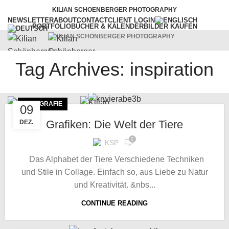
KILIAN SCHOENBERGER PHOTOGRAPHY
NEWSLETTER
ABOUT
CONTACT
CLIENT LOGIN
PORTFOLIO
BÜCHER & KALENDER
BILDER KAUFEN
KILIAN SCHÖNBERGER PHOTOGRAPHY
Tag Archives: inspiration
WORKSHOPS
VORTRÄGE
SERVICES
BLOG
Menu
FOTOGRAFIE
09
Grafiken: Die Welt der Tiere
DEZ.
0
KSP
Das Alphabet der Tiere Verschiedene Techniken
und Stile in Collage. Einfach so, aus Liebe zu Natur
und Kreativität. &nbs...
CONTINUE READING