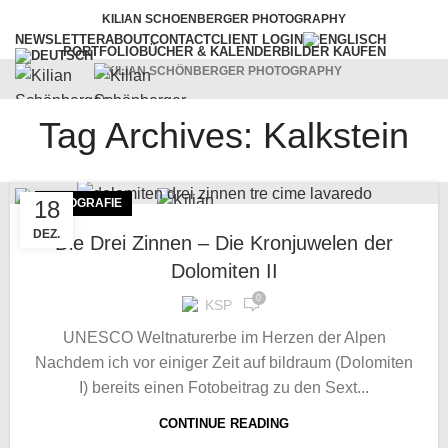
KILIAN SCHOENBERGER PHOTOGRAPHY
NEWSLETTER
ABOUT
CONTACT
CLIENT LOGIN
PORTFOLIO
BÜCHER & KALENDER
BILDER KAUFEN
KILIAN SCHÖNBERGER PHOTOGRAPHY
Tag Archives: Kalkstein
WORKSHOPS
VORTRÄGE
SERVICES
BLOG
Menu
18
FOTOGRAFIE
DEZ.
Die Drei Zinnen – Die Kronjuwelen der
Dolomiten II
0
KSP
UNESCO Weltnaturerbe im Herzen der Alpen
Nachdem ich vor einiger Zeit auf bildraum (Dolomiten
I) bereits einen Fotobeitrag zu den Sext...
CONTINUE READING