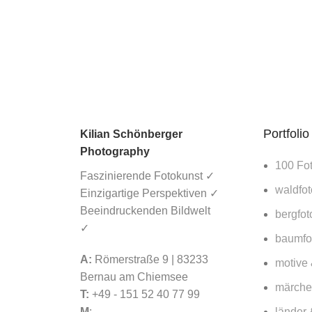
Deutsche Post:
Gewinnt ein KI
Bild einen
Fotowettbewerb
und wird auf 1,3
Millionen
Briefmarken
gedruckt?
Portfolio
Kilian Schönberger
16. März 2026
Photography
No Comments
100 Fo
Faszinierende Fotokunst ✓
waldfot
Einzigartige Perspektiven ✓
Lorbeerwald
Beeindruckenden Bildwelt
Fanal auf
bergfot
✓
Madeira – Lohnt
baumfot
sich ein Besuch
A:
Römerstraße 9 | 83233
für Fotografen
motive
2026?
Bernau am Chiemsee
märche
T:
+49 - 151 52 40 77 99
15. März 2026
M
:
länder 