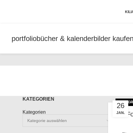
KIL
portfolio
bücher & kalender
bilder kaufe
KATEGORIEN
FOTOGR
26
Kategorien
Fo
JAN.