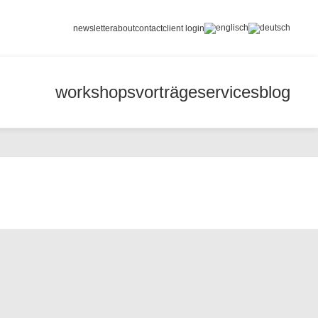
newsletter
about
contact
client login
workshops
vorträge
services
blog