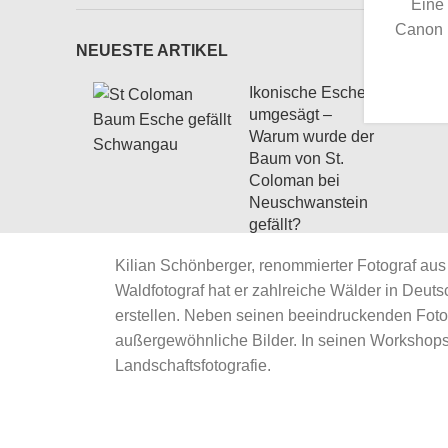
Eine
Canon 
NEUESTE ARTIKEL
Ikonische Esche
umgesägt –
Warum wurde der
Baum von St.
Coloman bei
Neuschwanstein
gefällt?
21. März 2026
Kilian Schönberger, renommierter Fotograf aus
No Comments
Waldfotograf hat er zahlreiche Wälder in Deu
erstellen. Neben seinen beeindruckenden Foto
Waldfotografie im
außergewöhnliche Bilder. In seinen Workshops 
Frühling
Landschaftsfotografie.
17. März 2026
No Comments