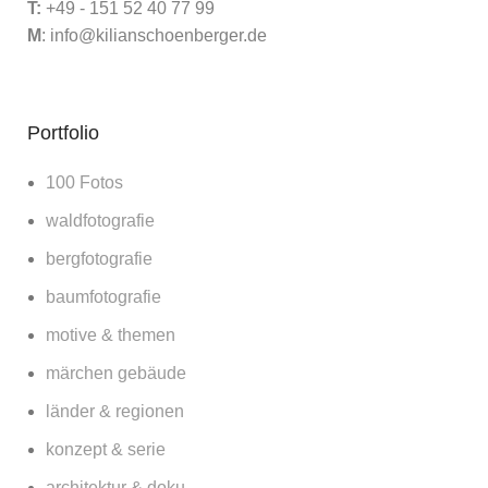
T:
+49 - 151 52 40 77 99
M
:
info@kilianschoenberger.de
Portfolio
100 Fotos
waldfotografie
bergfotografie
baumfotografie
motive & themen
märchen gebäude
länder & regionen
konzept & serie
architektur & doku