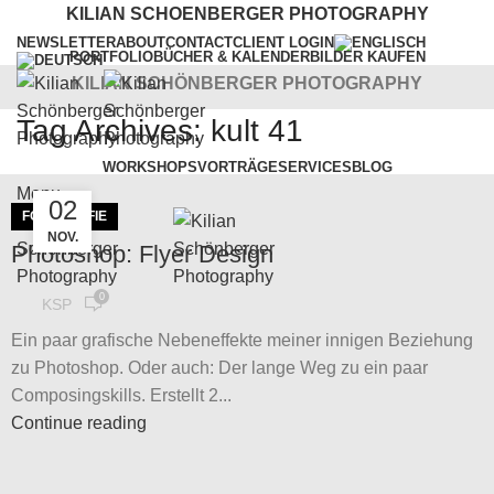
KILIAN SCHOENBERGER PHOTOGRAPHY
NEWSLETTER
ABOUT
CONTACT
CLIENT LOGIN
PORTFOLIO
BÜCHER & KALENDER
BILDER KAUFEN
KILIAN SCHÖNBERGER PHOTOGRAPHY
Tag Archives: kult 41
WORKSHOPS
VORTRÄGE
SERVICES
BLOG
Menu
02
FOTOGRAFIE
NOV.
Photoshop: Flyer Design
0
KSP
Ein paar grafische Nebeneffekte meiner innigen Beziehung
zu Photoshop. Oder auch: Der lange Weg zu ein paar
Composingskills. Erstellt 2...
Continue reading