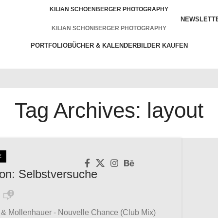
KILIAN SCHOENBERGER PHOTOGRAPHY
NEWSLETT
KILIAN SCHÖNBERGER PHOTOGRAPHY
PORTFOLIO
BÜCHER & KALENDER
BILDER KAUFEN
WORKSHOPS
VORTRÄGE
SERVICES
BLOG
Tag Archives: layout
menu
E
tion: Selbstversuche
0
 & Mollenhauer - Nouvelle Chance (Club Mix)