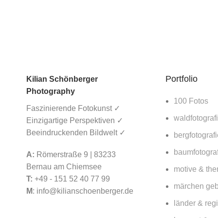
Gewinnt ein KI
Bild einen
Fotowettbewerb
und wird auf 1,3
Millionen
Briefmarken
gedruckt?
Portfolio
Kilian Schönberger
16. März 2026
Photography
No Comments
100 Fotos
Faszinierende Fotokunst ✓
waldfotograf
Lorbeerwald
Einzigartige Perspektiven ✓
Fanal auf
Beeindruckenden Bildwelt ✓
bergfotografi
Madeira – Lohnt
sich ein Besuch
baumfotograf
A:
Römerstraße 9 | 83233
für Fotografen
Bernau am Chiemsee
motive & th
2026?
T:
+49 - 151 52 40 77 99
märchen ge
15. März 2026
M
:
info@kilianschoenberger.de
No Comments
länder & reg