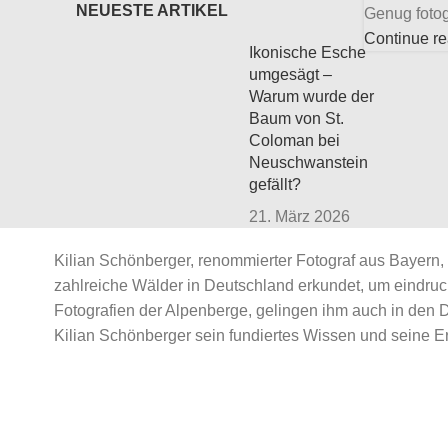
NEUESTE ARTIKEL
Genug fotogra
Continue r
Ikonische Esche
umgesägt –
Warum wurde der
Baum von St.
Coloman bei
Neuschwanstein
gefällt?
21. März 2026
No Comments
Kilian Schönberger, renommierter Fotograf aus Bayern, 
zahlreiche Wälder in Deutschland erkundet, um eindr
Waldfotografie im
Fotografien der Alpenberge, gelingen ihm auch in den 
Frühling
Kilian Schönberger sein fundiertes Wissen und seine Er
17. März 2026
No Comments
Deutsche Post: