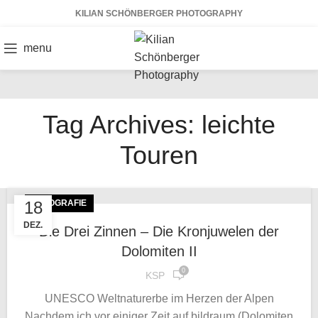
KILIAN SCHÖNBERGER PHOTOGRAPHY
menu
Tag Archives: leichte
Touren
18
FOTOGRAFIE
DEZ.
Die Drei Zinnen – Die Kronjuwelen der
Dolomiten II
0
KSP
UNESCO Weltnaturerbe im Herzen der Alpen
Nachdem ich vor einiger Zeit auf bildraum (Dolomiten