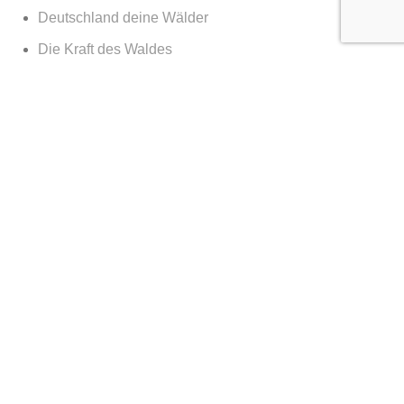
Deutschland deine Wälder
Die Kraft des Waldes
Nachts im Wald
Nationalpark Bayerischer Wald
365 Tage Kalender
Vor der Tür
Services
Services Geschäftskunden Landschaftsfotografie
Reportage, Architektur & Dokumentationen
client login