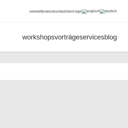
newsletter
about
contact
client login
workshops
vorträge
services
blog