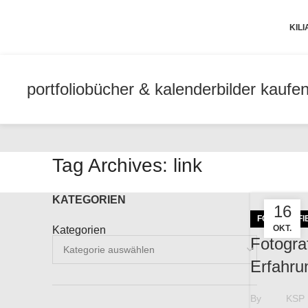
KIL
portfolio
bücher & kalender
bilder kaufe
Tag Archives: link
KATEGORIEN
16
FOTOGRAFI
OKT.
Kategorien
Fotograf
Erfahru
By
KSP