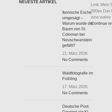
NEUESTE ARTIKEL
Link: Mein
500px Das I
Ikonische Esche
eine wahre 
umgesägt –
Warum wurde der
Continue r
Baum von St.
Coloman bei
Neuschwanstein
gefällt?
21. März 2026
No Comments
Waldfotografie im
Frühling
17. März 2026
No Comments
Deutsche Post:
Gewinnt ein KI