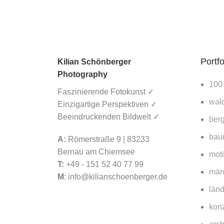
Portfo
Kilian Schönberger
Photography
100
Faszinierende Fotokunst ✓
wald
Einzigartige Perspektiven ✓
Beeindruckenden Bildwelt ✓
berg
bau
A:
Römerstraße 9 | 83233
Bernau am Chiemsee
mot
T:
+49 - 151 52 40 77 99
mär
M
:
info@kilianschoenberger.de
länd
konz