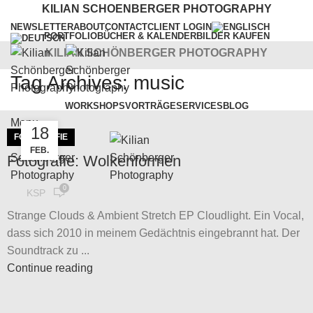
KILIAN SCHOENBERGER PHOTOGRAPHY
NEWSLETTER
ABOUT
CONTACT
CLIENT LOGIN
PORTFOLIO
BÜCHER & KALENDER
BILDER KAUFEN
KILIAN SCHÖNBERGER PHOTOGRAPHY
Tag Archives: music
WORKSHOPS
VORTRÄGE
SERVICES
BLOG
Menu
18
FOTOGRAFIE
FEB.
Fotografie: Wolkenformen
0
KSP
Strange Clouds & Ambient Stretch EP Cloudlight. Ein Vocal,
dass sich 2010 in meinem Gedächtnis eingebrannt hat. Der
Soundtrack zu ...
Continue reading