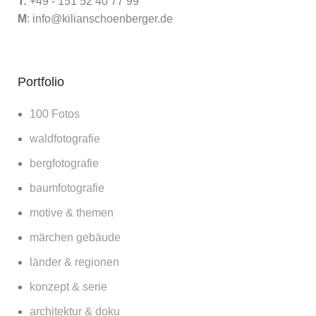
T:
+49 - 151 52 40 77 99
M
:
info@kilianschoenberger.de
Portfolio
100 Fotos
waldfotografie
bergfotografie
baumfotografie
motive & themen
märchen gebäude
länder & regionen
konzept & serie
architektur & doku