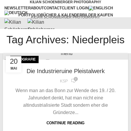
KILIAN SCHOENBERGER PHOTOGRAPHY
NEWSLETTER
ABOUT
CONTACT
CLIENT LOGIN
PORTFOLIO
BÜCHER & KALENDER
BILDER KAUFEN
KILIAN SCHÖNBERGER PHOTOGRAPHY
Tag Archives: Niederpleis
WORKSHOPS
VORTRÄGE
SERVICES
BLOG
menu
20
FOTOGRAFIE
MAI
Die Industrieruine Pleistalwerk
0
KSP
Wenn man an das Bonn zur Wende des 19. / 20.
Jahrundert denkt, hat man nicht eine
altindustrialisierte Stadt sondern eher die
Gründerze...
CONTINUE READING