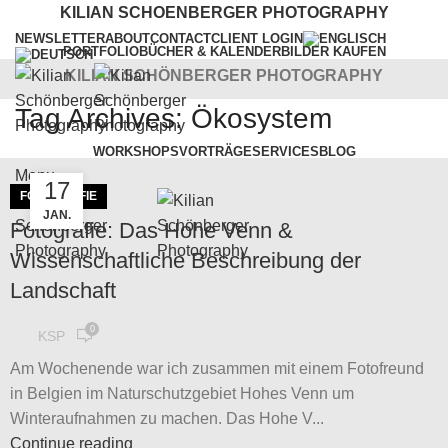
KILIAN SCHOENBERGER PHOTOGRAPHY
NEWSLETTER
ABOUT
CONTACT
CLIENT LOGIN
PORTFOLIO
BÜCHER & KALENDER
BILDER KAUFEN
KILIAN SCHÖNBERGER PHOTOGRAPHY
Tag Archives: Ökosystem
WORKSHOPS
VORTRÄGE
SERVICES
BLOG
Menu
17
FOTOGRAFIE
JAN.
Fotografie: Das Hohe Venn &
Wissenschaftliche Beschreibung der
Landschaft
0
KSP
Am Wochenende war ich zusammen mit einem Fotofreund
in Belgien im Naturschutzgebiet Hohes Venn um
Winteraufnahmen zu machen. Das Hohe V...
Continue reading