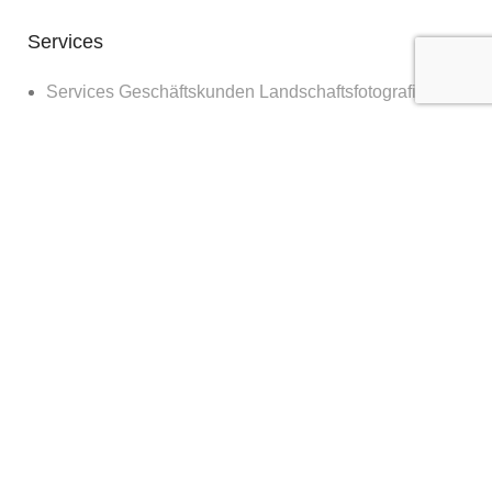
Services
Services Geschäftskunden Landschaftsfotografie
Reportage, Architektur & Dokumentationen
client login
Diverses
Bilder für die Wand
Workshops
Blog
about
contact & booking
clients & features