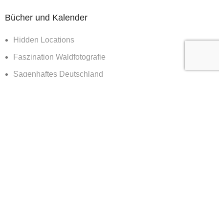
Bücher und Kalender
Hidden Locations
Faszination Waldfotografie
Sagenhaftes Deutschland
Sehnsucht Wald
Waldwelten
Deutschland deine Wälder
Die Kraft des Waldes
Nachts im Wald
Nationalpark Bayerischer Wald
365 Tage Kalender
Vor der Tür