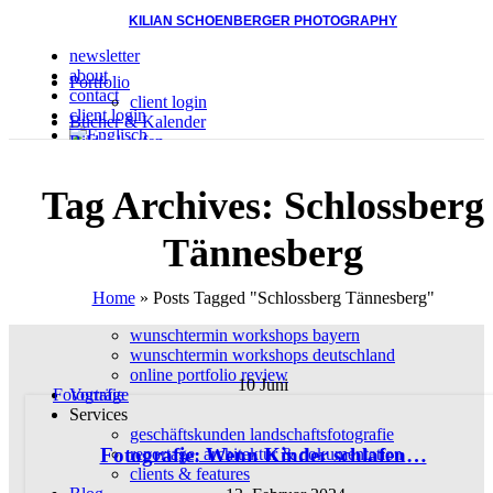
KILIAN SCHOENBERGER PHOTOGRAPHY
newsletter
about
Portfolio
contact
client login
client login
Bücher & Kalender
Bilder kaufen
druck materialoptionen
bild aus portfolio kaufen
KILIAN SCHÖNBERGER PHOTOGRAPHY
Tag Archives: Schlossberg
Tännesberg
Workshops
Home
»
Posts Tagged "Schlossberg Tännesberg"
gruppenworkshops & fototouren
wunschtermin workshops bayern
wunschtermin workshops deutschland
online portfolio review
10
Juni
Vorträge
Fotografie
Services
geschäftskunden landschaftsfotografie
Fotografie: Wenn Kinder schlafen…
reportage, architektur & dokumentation
clients & features