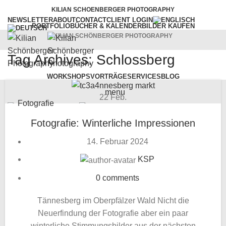
KILIAN SCHOENBERGER PHOTOGRAPHY
NEWSLETTER
ABOUT
CONTACT
CLIENT LOGIN
PORTFOLIO
BÜCHER & KALENDER
BILDER KAUFEN
KILIAN SCHÖNBERGER PHOTOGRAPHY
Tag Archives: Schlossberg
WORKSHOPS
VORTRÄGE
SERVICES
BLOG
menu
22
Feb.
Fotografie
Fotografie: Winterliche Impressionen
14. Februar 2024
KSP
0
comments
Tännesberg im Oberpfälzer Wald Nicht die
Neuerfindung der Fotografie aber ein paar
winterliche Stimmungsbilder aus der nächsten