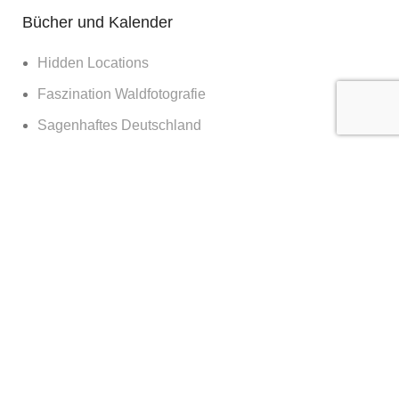
Bücher und Kalender
Hidden Locations
Faszination Waldfotografie
Sagenhaftes Deutschland
Sehnsucht Wald
Waldwelten
Deutschland deine Wälder
Die Kraft des Waldes
Nachts im Wald
Nationalpark Bayerischer Wald
365 Tage Kalender
Vor der Tür