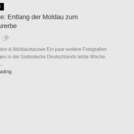
E
ie: Entlang der Moldau zum
urerbe
0
ov & Moldaustausee Ein paar weitere Fotografien
en in der Südostecke Deutschlands letzte Woche.
..
eading