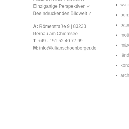
wald
Einzigartige Perspektiven ✓
Beeindruckenden Bildwelt ✓
berg
bau
A:
Römerstraße 9 | 83233
Bernau am Chiemsee
mot
T:
+49 - 151 52 40 77 99
mär
M
:
info@kilianschoenberger.de
länd
konz
arch