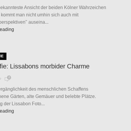
bekannteste Ansicht der beiden Kölner Wahrzeichen
kommt man nicht umhin sich auch mit
erspektiven" auseina...
reading
IE
fie: Lissabons morbider Charme
0
P
ergänglichkeit des menschlichen Schaffens
ene Gärten, alte Gemäuer und belebte Plätze.
g der Lissabon Foto...
reading