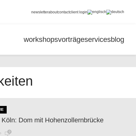
newsletter
about
contact
client login
workshops
vorträge
services
blog
keiten
IE
 Köln: Dom mit Hohenzollernbrücke
0
P