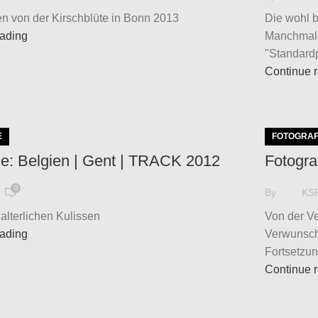
n von der Kirschblüte in Bonn 2013
Die wohl 
eading
Manchmal 
"Standardp
Continue 
E
FOTOGRAF
ie: Belgien | Gent | TRACK 2012
Fotogra
0
By
KS
elalterlichen Kulissen
Von der V
eading
Verwunsch
Fortsetzun
Continue 