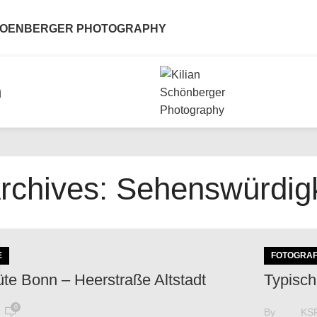
CHOENBERGER PHOTOGRAPHY
n
rchives: Sehenswürdig
E
FOTOGRAF
üte Bonn – Heerstraße Altstadt
Typisch
0
By
KS