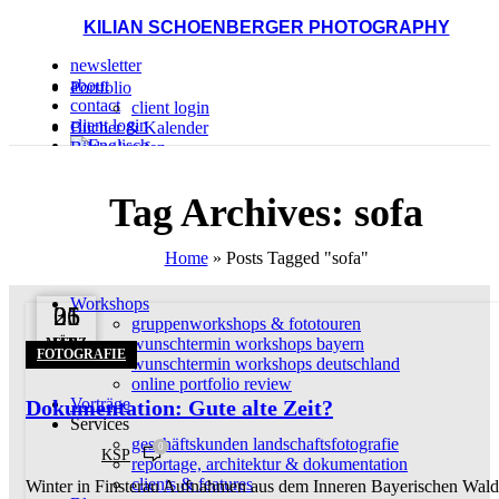
KILIAN SCHOENBERGER PHOTOGRAPHY
newsletter
about
Portfolio
contact
client login
client login
Bücher & Kalender
Bilder kaufen
druck materialoptionen
bild aus portfolio kaufen
Tag Archives: sofa
KILIAN SCHÖNBERGER PHOTOGRAPHY
Home
»
Posts Tagged "sofa"
Workshops
31
05
26
gruppenworkshops & fototouren
wunschtermin workshops bayern
MÄRZ
JAN.
FEB.
FOTOGRAFIE
wunschtermin workshops deutschland
online portfolio review
Vorträge
Dokumentation: Gute alte Zeit?
Services
geschäftskunden landschaftsfotografie
0
KSP
reportage, architektur & dokumentation
clients & features
Winter in Finsterau Aufnahmen aus dem Inneren Bayerischen Wald