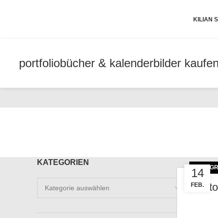
KILIAN
portfolio
bücher & kalender
bilder kaufe
KATEGORIEN
FOTOGR
14
Kategorien
Foto
FEB.