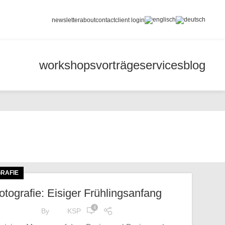
newsletter
about
contact
client login
workshops
vorträge
services
blog
RAFIE
otografie: Eisiger Frühlingsanfang
4
By
KSP