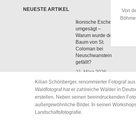
NEUESTE ARTIKEL
Von de
Böhmer
Ikonische Esche
umgesägt –
Warum wurde der
Baum von St.
Coloman bei
Neuschwanstein
gefällt?
21. März 2026
No Comments
Kilian Schönberger, renommierter Fotograf aus
Waldfotograf hat er zahlreiche Wälder in Deu
Waldfotografie im
erstellen. Neben seinen beeindruckenden Foto
Frühling
außergewöhnliche Bilder. In seinen Workshops 
Landschaftsfotografie.
17. März 2026
No Comments