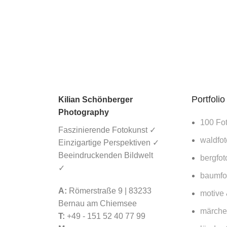
Deutsche Post:
Gewinnt ein KI
Bild einen
Fotowettbewerb
und wird auf 1,3
Millionen
Briefmarken
gedruckt?
16. März 2026
Portfolio
Kilian Schönberger
No Comments
Photography
100 Fo
Faszinierende Fotokunst ✓
Lorbeerwald
waldfot
Einzigartige Perspektiven ✓
Fanal auf
Beeindruckenden Bildwelt
Madeira – Lohnt
bergfot
✓
sich ein Besuch
baumfot
für Fotografen
2026?
A:
Römerstraße 9 | 83233
motive
Bernau am Chiemsee
15. März 2026
märche
T:
+49 - 151 52 40 77 99
No Comments