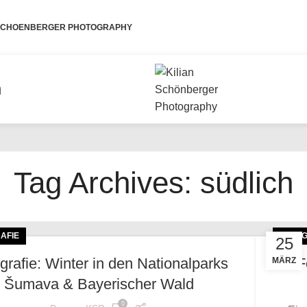
 SCHOENBERGER PHOTOGRAPHY
n
Tag Archives: südlich
AFIE
FOTOG
25
grafie: Winter in den Nationalparks
F
MÄRZ
Šumava & Bayerischer Wald
0