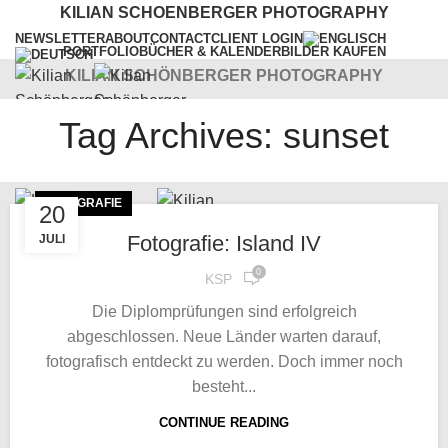
KILIAN SCHOENBERGER PHOTOGRAPHY
NEWSLETTER
ABOUT
CONTACT
CLIENT LOGIN
PORTFOLIO
BÜCHER & KALENDER
BILDER KAUFEN
KILIAN SCHÖNBERGER PHOTOGRAPHY
Tag Archives: sunset
WORKSHOPS
VORTRÄGE
SERVICES
BLOG
Menu
FOTOGRAFIE
20
Fotografie: Island IV
JULI
0
KSP
Die Diplomprüfungen sind erfolgreich
abgeschlossen. Neue Länder warten darauf,
fotografisch entdeckt zu werden. Doch immer noch
besteht...
CONTINUE READING