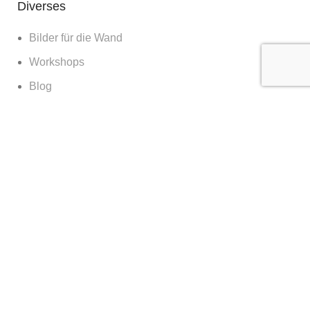
Diverses
Bilder für die Wand
Workshops
Blog
about
contact & booking
clients & features
© Kilian Schönberger | 2023 CREATED BY
SM5K
.
Impressum
|
Datenschutz
English
(
Englisch
)
Deutsch