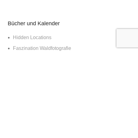
Bücher und Kalender
Hidden Locations
Faszination Waldfotografie
Sagenhaftes Deutschland
Sehnsucht Wald
Waldwelten
Deutschland deine Wälder
Die Kraft des Waldes
Nachts im Wald
Nationalpark Bayerischer Wald
365 Tage Kalender