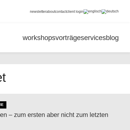
newsletter
about
contact
client login
workshops
vorträge
services
blog
t
IE
n – zum ersten aber nicht zum letzten