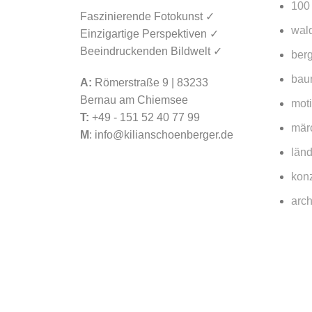
100
Faszinierende Fotokunst ✓
wald
Einzigartige Perspektiven ✓
Beeindruckenden Bildwelt ✓
berg
bau
A:
Römerstraße 9 | 83233
Bernau am Chiemsee
mot
T:
+49 - 151 52 40 77 99
mär
M
:
info@kilianschoenberger.de
länd
konz
arch