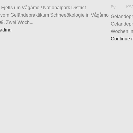
By
KS
 Fjells um Vågåmo / Nationalpark District
n vom Geländepraktikum Schneeökologie in Vågåmo
Geländepr
9. Zwei Woch...
Geländepra
eading
Wochen in
Continue 