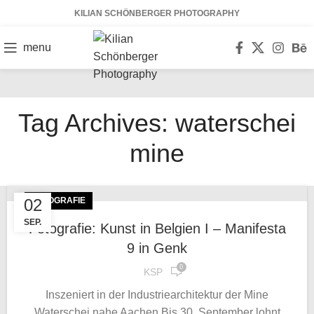
KILIAN SCHÖNBERGER PHOTOGRAPHY
menu
Tag Archives: waterschei
mine
02
FOTOGRAFIE
SEP.
Fotografie: Kunst in Belgien I – Manifesta
9 in Genk
0
KSP
Inszeniert in der Industriearchitektur der Mine
Waterschei nahe Aachen Bis 30. September lohnt