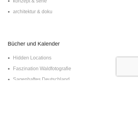
konzept & serie
architektur & doku
Bücher und Kalender
Hidden Locations
Faszination Waldfotografie
Sagenhaftes Deutschland
Sehnsucht Wald
Waldwelten
Deutschland deine Wälder
Die Kraft des Waldes
Nachts im Wald