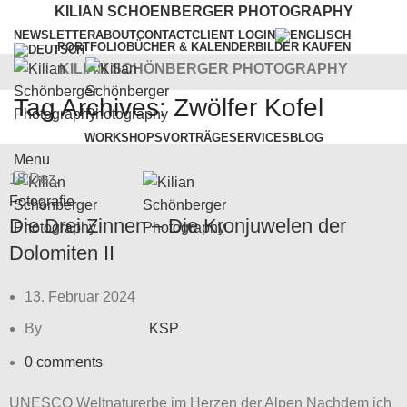
KILIAN SCHOENBERGER PHOTOGRAPHY
NEWSLETTER
ABOUT
CONTACT
CLIENT LOGIN
PORTFOLIO
BÜCHER & KALENDER
BILDER KAUFEN
KILIAN SCHÖNBERGER PHOTOGRAPHY
Tag Archives: Zwölfer Kofel
WORKSHOPS
VORTRÄGE
SERVICES
BLOG
Menu
18
Dez.
Fotografie
Die Drei Zinnen – Die Kronjuwelen der
Dolomiten II
13. Februar 2024
By
KSP
0
comments
UNESCO Weltnaturerbe im Herzen der Alpen Nachdem ich