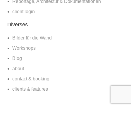
Reportage, Architektur & Dokumentationen
client login
Diverses
Bilder für die Wand
Workshops
Blog
about
contact & booking
clients & features
© Kilian Schönberger | 2023 CREATED BY
SM5K
.
Impressum
|
Datenschutz