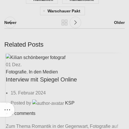
Warschauer Pakt
Newer
Older
Related Posts
01
Dez.
Fotografie
,
In den Medien
F
Interview mit Spiegel Online
N
15. Februar 2024
Posted by
KSP
0
comments
Zum Thema Romantik in der Gegenwart, Fotografie auf
I