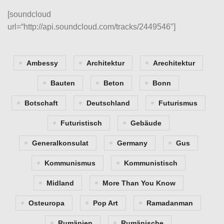
[soundcloud
url=“http://api.soundcloud.com/tracks/2449546″]
Ambessy
Architektur
Arechitektur
Bauten
Beton
Bonn
Botschaft
Deutschland
Futurismus
Futuristisch
Gebäude
Generalkonsulat
Germany
Gus
Kommunismus
Kommunistisch
Midland
More Than You Know
Osteuropa
Pop Art
Ramadanman
Rumänien
Rumänische