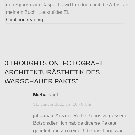
den Spuren von Caspar David Friedrich und die Arbeit an
D
meinem Buch "Lockruf der Ei...
A
Continue reading
C
0 THOUGHTS ON “
FOTOGRAFIE:
ARCHITEKTURÄSTHETIK DES
WARSCHAUER PAKTS
”
Micha
sagt:
31. Januar 2011 um 18:40 Uhr
jahaaaaa. Aus der Reihe Bonns vergessene
Botschaften. Ich hab da diverse Pakete
geliefert und zu meiner Überraschung war