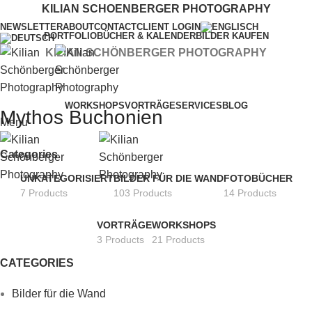
KILIAN SCHOENBERGER PHOTOGRAPHY
NEWSLETTER
ABOUT
CONTACT
CLIENT LOGIN
PORTFOLIO
BÜCHER & KALENDER
BILDER KAUFEN
KILIAN SCHÖNBERGER PHOTOGRAPHY
WORKSHOPS
VORTRÄGE
SERVICES
BLOG
Mythos Buchonien
Menu
Categories
UNKATEGORISIERT
BILDER FÜR DIE WAND
FOTOBÜCHER
7 Products
103 Products
14 Products
VORTRÄGE
WORKSHOPS
3 Products
21 Products
CATEGORIES
Bilder für die Wand