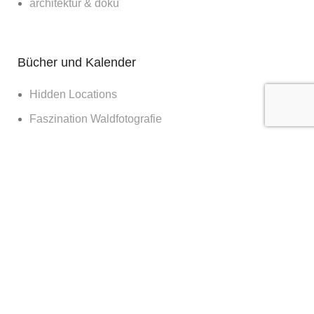
architektur & doku
Bücher und Kalender
Hidden Locations
Faszination Waldfotografie
Sagenhaftes Deutschland
Sehnsucht Wald
Waldwelten
Deutschland deine Wälder
Die Kraft des Waldes
Nachts im Wald
Nationalpark Bayerischer Wald