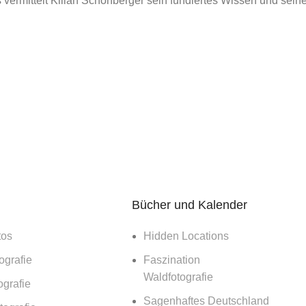
vermittelt Kilian Schönberger sein fundiertes Wissen und seine
uar 2024
KSP
nts
bei fotografischen Arbeiten im Historischen Museum
 Historische anatomische Zeichnungen der Medizin
te...
eading
Bücher und Kalender
tos
Hidden Locations
ografie
Faszination
Waldfotografie
ografie
Sagenhaftes Deutschland