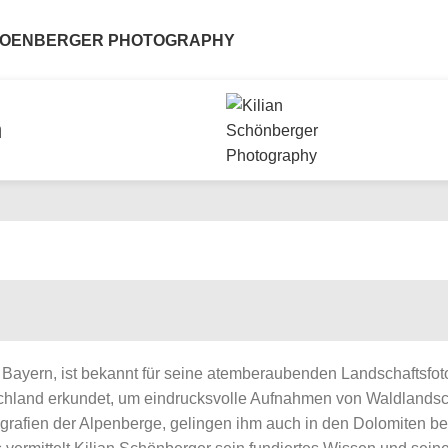
CHOENBERGER PHOTOGRAPHY
n
ie: Historische Zeichnungen der
 Bayern, ist bekannt für seine atemberaubenden Landschaftsfoto
ichen Anatomie
tschland erkundet, um eindrucksvolle Aufnahmen von Waldland
grafien der Alpenberge, gelingen ihm auch in den Dolomiten 