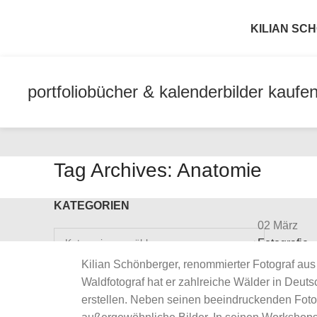
KILIAN S
portfolio
bücher & kalender
bilder kaufe
Tag Archives: Anatomie
KATEGORIEN
02
März
Kategorien
Fotografie
Fotograf
Kilian Schönberger, renommierter Fotograf aus
menschl
Waldfotograf hat er zahlreiche Wälder in Deu
erstellen. Neben seinen beeindruckenden Foto
NEUESTE ARTIKEL