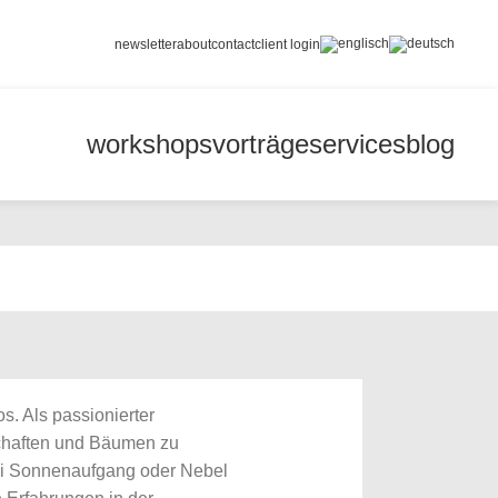
newsletter
about
contact
client login
workshops
vorträge
services
blog
s. Als passionierter
schaften und Bäumen zu
bei Sonnenaufgang oder Nebel