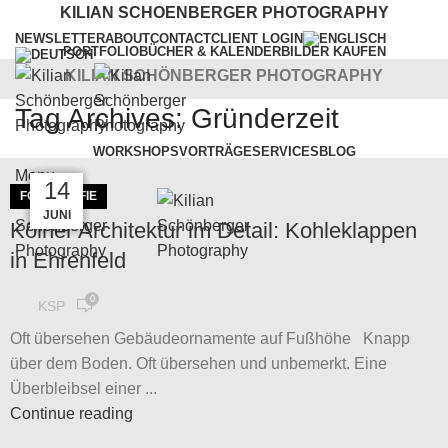
KILIAN SCHOENBERGER PHOTOGRAPHY
NEWSLETTER
ABOUT
CONTACT
CLIENT LOGIN
PORTFOLIO
BÜCHER & KALENDER
BILDER KAUFEN
KILIAN SCHÖNBERGER PHOTOGRAPHY
Tag Archives: Gründerzeit
WORKSHOPS
VORTRÄGE
SERVICES
BLOG
Menu
09
02
12
19
14
FOTOGRAFIE
AUG.
JUNI
FEB.
JULI
SEP.
Kölner Architektur im Detail: Kohleklappen
in Ehrenfeld
0
KSP
Oft übersehen Gebäudeornamente auf Fußhöhe Knapp
über dem Boden. Oft übersehen und unbemerkt. Eine
Überbleibsel einer ...
Continue reading