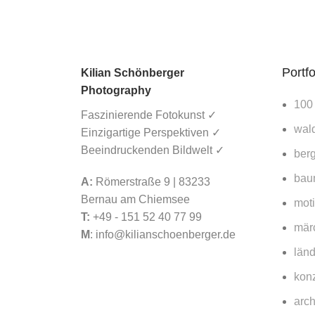
Portfo
Kilian Schönberger
Photography
100
Faszinierende Fotokunst ✓
wald
Einzigartige Perspektiven ✓
Beeindruckenden Bildwelt ✓
berg
bau
A:
Römerstraße 9 | 83233
Bernau am Chiemsee
mot
T:
+49 - 151 52 40 77 99
mär
M
:
info@kilianschoenberger.de
länd
konz
arch