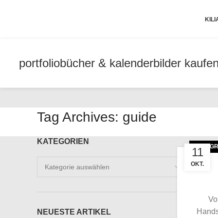
KIL
portfolio
bücher & kalender
bilder kaufe
Tag Archives: guide
KATEGORIEN
FOTOGR
11
Kategorien
OKT.
Vo
Hands
NEUESTE ARTIKEL