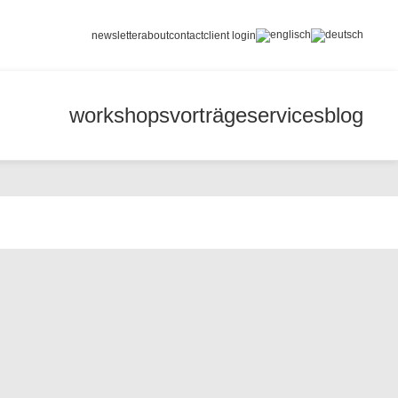
newsletter
about
contact
client login
workshops
vorträge
services
blog