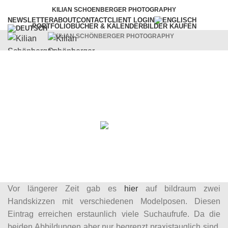
KILIAN SCHOENBERGER PHOTOGRAPHY
NEWSLETTER
ABOUT
CONTACT
CLIENT LOGIN
PORTFOLIO
BÜCHER & KALENDER
BILDER KAUFEN
KILIAN SCHÖNBERGER PHOTOGRAPHY
Fotografie
WORKSHOPS
VORTRÄGE
SERVICES
BLOG
Model Posen II
Menu
14. Februar 2024
Posted by
KSP
On 11. Oktober 2010
0
comments
Vor längerer Zeit gab es
hier
auf bildraum zwei
Handskizzen mit verschiedenen Modelposen. Diesen
Eintrag erreichen erstaunlich viele Suchaufrufe. Da die
beiden Abbildungen aber nur begrenzt praxistauglich sind,