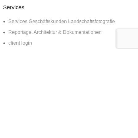
Services
Services Geschäftskunden Landschaftsfotografie
Reportage, Architektur & Dokumentationen
client login
Diverses
Bilder für die Wand
Workshops
Blog
about
contact & booking
clients & features