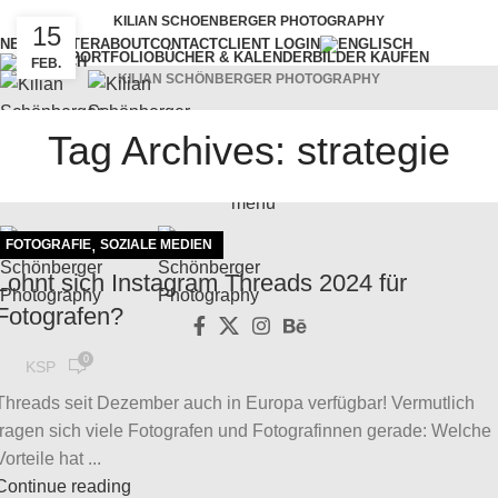
KILIAN SCHOENBERGER PHOTOGRAPHY
15
NEWSLETTER
ABOUT
CONTACT
CLIENT LOGIN
PORTFOLIO
BÜCHER & KALENDER
BILDER KAUFEN
FEB.
KILIAN SCHÖNBERGER PHOTOGRAPHY
Tag Archives: strategie
WORKSHOPS
VORTRÄGE
SERVICES
BLOG
menu
,
FOTOGRAFIE
SOZIALE MEDIEN
Lohnt sich Instagram Threads 2024 für
Fotografen?
0
KSP
Threads seit Dezember auch in Europa verfügbar! Vermutlich
fragen sich viele Fotografen und Fotografinnen gerade: Welche
Vorteile hat ...
Continue reading