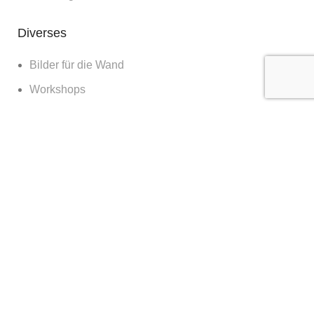
Diverses
Bilder für die Wand
Workshops
Blog
about
contact & booking
clients & features
© Kilian Schönberger | 2023 CREATED BY
SM5K
.
Impressum
|
Datenschutz