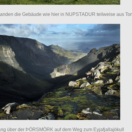
tanden die Gebäude wie hier in NUPSTADUR teilweise aus To
ng über der ÞÓRSMÖRK auf dem Weg zum Eyjafjallajökull