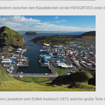
bändern zwischen den Basaltdecken ist der HENGIFOSS einer de
 Lavastrom vom Eldfell Ausbruch 1973, welcher große Teile de