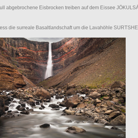
kull abgebrochene Eisbrocken treiben auf dem Eissee JÖKU
liess die surreale Basaltlandschaft um die Lavahöhle SURTSH