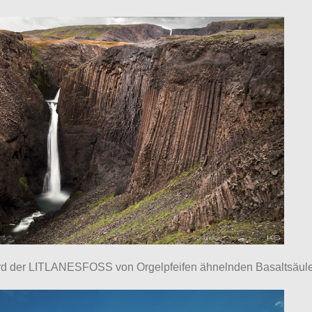
ird der LITLANESFOSS von Orgelpfeifen ähnelnden Basaltsäul