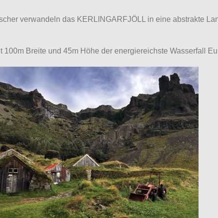
tscher verwandeln das KERLINGARFJÖLL in eine abstrakte Lan
 100m Breite und 45m Höhe der energiereichste Wasserfall E