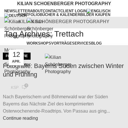
KILIAN SCHOENBERGER PHOTOGRAPHY
NEWSLETTER
ABOUT
CONTACT
CLIENT LOGIN
PORTFOLIO
BÜCHER & KALENDER
BILDER KAUFEN
KILIAN SCHÖNBERGER PHOTOGRAPHY
Tag Archives: Trettach
WORKSHOPS
VORTRÄGE
SERVICES
BLOG
Menu
12
FOTOGRAFIE
APR.
Fotografie: Bayerns Süden zwischen Winter
und Frühling
0
KSP
Nach Bayerischem und Böhmerwald war der Süden
Bayerns das Nächste Ziel des komprimierten
Osterwochenende-Roadtrips. Von Passau aus ging...
Continue reading