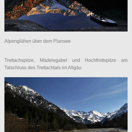
Alpenglühen über dem Plansee
Trettachspitze, Mädelegabel und Hochfrottspitze am
Talschluss des Trettachtals im Allgäu