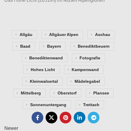
Das Hohe Licht (2651im) im letzten Alpenglühen
Allgäu
Allgäuer Alpen
Aschau
Baad
Bayern
Benediktbeuern
Benediktenwand
Fotografie
Hohes Licht
Kampenwand
Kleinwalsertal
Mädelegabel
Mittelberg
Oberstorf
Plansee
Sonnenuntergang
Trettach
Newer