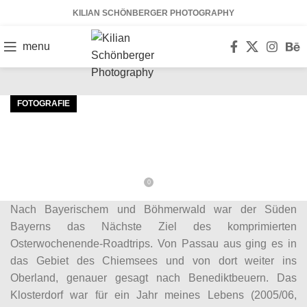
KILIAN SCHÖNBERGER PHOTOGRAPHY
menu
FOTOGRAFIE
Fotografie: Bayerns Süden zwischen
Winter und Frühling
0
On 12. April 2010
KSP
Nach Bayerischem und Böhmerwald war der Süden
30
29
28
08
22
04
13
07
03
01
28
11
Bayerns das Nächste Ziel des komprimierten
MÄRZ
MÄRZ
APR.
JUNI
JAN.
JAN.
JUNI
DEZ.
FEB.
FEB.
FEB.
MAI
Osterwochenende-Roadtrips. Von Passau aus ging es in
das Gebiet des Chiemsees und von dort weiter ins
Oberland, genauer gesagt nach Benediktbeuern. Das
Klosterdorf war für ein Jahr meines Lebens (2005/06,