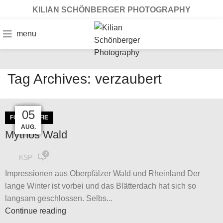
KILIAN SCHÖNBERGER PHOTOGRAPHY
menu
Tag Archives: verzaubert
12
20
20
22
16
06
05
FOTOGRAFIE
MÄRZ
AUG.
JUNI
NOV.
NOV.
FEB.
DEZ.
Mythos Wald
2
KSP
Impressionen aus Oberpfälzer Wald und Rheinland Der
lange Winter ist vorbei und das Blätterdach hat sich so
langsam geschlossen. Selbs...
Continue reading