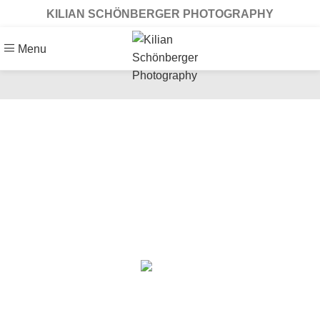
KILIAN SCHÖNBERGER PHOTOGRAPHY
Menu
Fotografie
Fotografie:
Mitteleuropäische
Grünnormalitäten
13. Februar 2024
Posted by
KSP
On 20. Februar 2013
0
comments