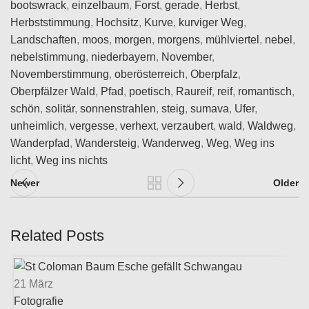
bootswrack
,
einzelbaum
,
Forst
,
gerade
,
Herbst
,
Herbststimmung
,
Hochsitz
,
Kurve
,
kurviger Weg
,
Landschaften
,
moos
,
morgen
,
morgens
,
mühlviertel
,
nebel
,
nebelstimmung
,
niederbayern
,
November
,
Novemberstimmung
,
oberösterreich
,
Oberpfalz
,
Oberpfälzer Wald
,
Pfad
,
poetisch
,
Raureif
,
reif
,
romantisch
,
schön
,
solitär
,
sonnenstrahlen
,
steig
,
sumava
,
Ufer
,
unheimlich
,
vergesse
,
verhext
,
verzaubert
,
wald
,
Waldweg
,
Wanderpfad
,
Wandersteig
,
Wanderweg
,
Weg
,
Weg ins
licht
,
Weg ins nichts
Newer
Older
Related Posts
21
März
Fotografie
U