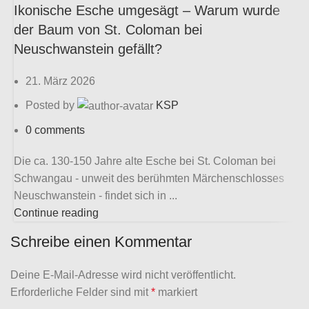
Ikonische Esche umgesägt – Warum wurde
L
der Baum von St. Coloman bei
e
Neuschwanstein gefällt?
21. März 2026
Posted by
KSP
0
comments
I
a
Die ca. 130-150 Jahre alte Esche bei St. Coloman bei
M
Schwangau - unweit des berühmten Märchenschlosses
C
Neuschwanstein - findet sich in ...
Continue reading
Schreibe einen Kommentar
Deine E-Mail-Adresse wird nicht veröffentlicht.
Erforderliche Felder sind mit
*
markiert