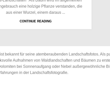
gs-Landschaften "Als Baum wird im allgemeinen
gebrauch eine holzige Pflanze verstanden, die
aus einer Wurzel, einem daraus ...
CONTINUE READING
ist bekannt für seine atemberaubenden Landschaftsfotos. Als pas
ucksvolle Aufnahmen von Waldlandschaften und Bäumen zu erst
Dolomiten bei Sonnenaufgang oder Nebel außergewöhnliche Bild
fahrungen in der Landschaftsfotografie.