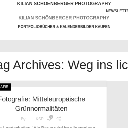
KILIAN SCHOENBERGER PHOTOGRAPHY
NEWSLETT
KILIAN SCHÖNBERGER PHOTOGRAPHY
PORTFOLIO
BÜCHER & KALENDER
BILDER KAUFEN
WORKSHOPS
VORTRÄGE
SERVICES
BLOG
ag Archives: Weg ins lic
AFIE
Fotografie: Mitteleuropäische
Grünnormalitäten
0
By
KSP