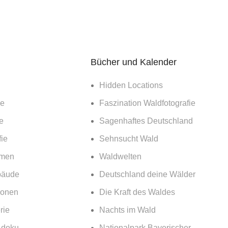
Bücher und Kalender
Hidden Locations
ie
Faszination Waldfotografie
e
Sagenhaftes Deutschland
ie
Sehnsucht Wald
emen
Waldwelten
bäude
Deutschland deine Wälder
ionen
Die Kraft des Waldes
rie
Nachts im Wald
& doku
Nationalpark Bayerischer