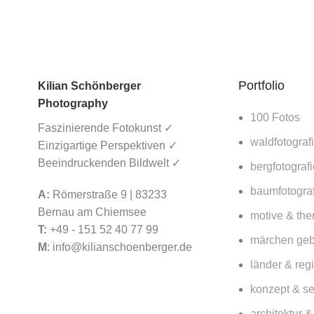
Gewinnt ein KI
Bild einen
Fotowettbewerb
und wird auf 1,3
Millionen
Portfolio
Kilian Schönberger
Briefmarken
gedruckt?
Photography
100 Fotos
16. März 2026
Faszinierende Fotokunst ✓
No Comments
waldfotograf
Einzigartige Perspektiven ✓
Beeindruckenden Bildwelt ✓
bergfotografi
Lorbeerwald
baumfotograf
A:
Römerstraße 9 | 83233
Fanal auf
Madeira – Lohnt
Bernau am Chiemsee
motive & th
sich ein Besuch
T:
+49 - 151 52 40 77 99
märchen ge
für Fotografen
M
:
info@kilianschoenberger.de
2026?
länder & reg
15. März 2026
konzept & se
No Comments
architektur 