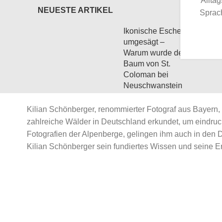
Allta
NEUESTE ARTIKEL
Sprach
Ikonische Esche
umgesägt –
Warum wurde der
Baum von St.
Coloman bei
Neuschwanstein
gefällt?
Kilian Schönberger, renommierter Fotograf aus Bayern, 
21. März 2026
zahlreiche Wälder in Deutschland erkundet, um eindr
No Comments
Fotografien der Alpenberge, gelingen ihm auch in den 
Kilian Schönberger sein fundiertes Wissen und seine Er
Waldfotografie im
Frühling
17. März 2026
No Comments
Deutsche Post: