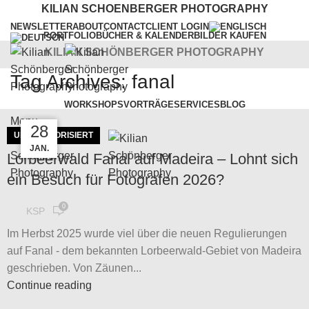
KILIAN SCHOENBERGER PHOTOGRAPHY
NEWSLETTER
ABOUT
CONTACT
CLIENT LOGIN
PORTFOLIO
BÜCHER & KALENDER
BILDER KAUFEN
KILIAN SCHÖNBERGER PHOTOGRAPHY
Tag Archives: fanal
WORKSHOPS
VORTRÄGE
SERVICES
BLOG
Menu
15
15
28
UNKATEGORISIERT
MÄRZ
MÄRZ
JAN.
Lorbeerwald Fanal auf Madeira – Lohnt sich
ein Besuch für Fotografen 2026?
0
KSP
Im Herbst 2025 wurde viel über die neuen Regulierungen
auf Fanal - dem bekannten Lorbeerwald-Gebiet von Madeira
geschrieben. Von Zäunen...
Continue reading