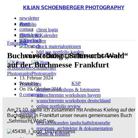
KILIAN SCHOENBERGER PHOTOGRAPHY
newsletter
about
Portfolio
contact
client login
client login
Bücher & Kalender
Bilder kaufen
Fotografie
druck materialoptionen
bild aus portfolio kaufen
Buchvorstellung „Sehnsucht Wald“
KILIAN SCHÖNBERGER PHOTOGRAPHY
auf der Buchmesse Frankfurt
13. Februar 2024
Posted by
KSP
Workshops
On 19. Oktober 2016
gruppenworkshops & fototouren
0
comments
wunschtermin workshops bayern
wunschtermin workshops deutschland
online portfolio review
Am 21.10. stelle ich zusammen mit Andreas Kieling auf der
Vorträge
Buchmesse in Frankfurt unser neues gemeinsames Buch
Services
„Sehnsucht Wald“ vor.
geschäftskunden landschaftsfotografie
reportage, architektur & dokumentation
clients & features