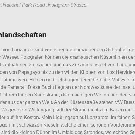
 National Park Road „Instagram-Strasse“
nlandschaften
 von Lanzarote sind von einer atemberaubenden Schönheit gepr
m Wasser. Fotografen können die dramatischen Küstenlinien de
tsaufnahmen zu machen und das Zusammenspiel von Land und
den von Papagayo bis zu den wilden Klippen von Los Hervidero
n Fotomotiven. Höhlen und Felsbögen bereichern die Motivvielfal
 de Famara“. Diese Bucht liegt an der Nordwestküste der Insel 
it ihrem langen Sandstrand, den mächtigen Wellen und den sta
urfer aus der ganzen Welt. An der Küstenstraße stehen VW Bus
 Wegen dem Wellengang lädt der Strand nicht zum Baden ein – 
r auf ihre Kosten. Mein Lieblingsort auf Lanzarote. Im feinen 
agen mit schwarzen Kieseln welche einen schönen Vordergrund 
 sind die kleinen Dünen im Umfeld des Strandes, wo schöne S