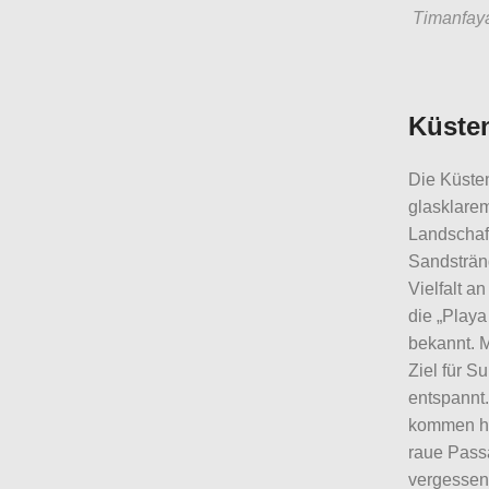
Timanfaya
Küste
Die Küsten
glasklare
Landschaf
Sandsträn
Vielfalt a
die „Playa
bekannt. M
Ziel für S
entspannt.
kommen hie
raue Pass
vergessen