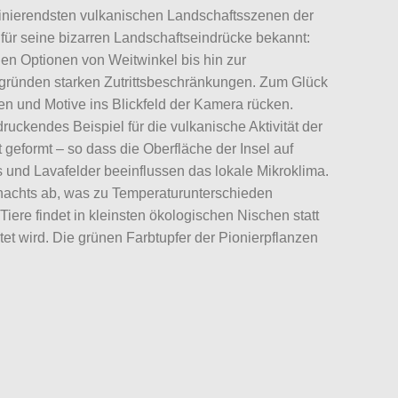
aszinierendsten vulkanischen Landschaftsszenen der
 für seine bizarren Landschaftseindrücke bekannt:
nen Optionen von Weitwinkel bis hin zur
tzgründen starken Zutrittsbeschränkungen. Zum Glück
ten und Motive ins Blickfeld der Kamera rücken.
uckendes Beispiel für die vulkanische Aktivität der
geformt – so dass die Oberfläche der Insel auf
s und Lavafelder beeinflussen das lokale Mikroklima.
nachts ab, was zu Temperaturunterschieden
ere findet in kleinsten ökologischen Nischen statt
et wird. Die grünen Farbtupfer der Pionierpflanzen