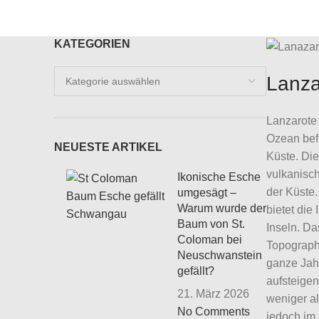
KATEGORIEN
Kategorien
Lanza
Lanzarote 
Ozean bef
NEUESTE ARTIKEL
Küste. Die
vulkanisch
Ikonische Esche
der Küste.
umgesägt –
Warum wurde der
bietet die
Baum von St.
Inseln. Da
Coloman bei
Topographi
Neuschwanstein
ganze Jah
gefällt?
aufsteigen
21. März 2026
weniger al
No Comments
jedoch im