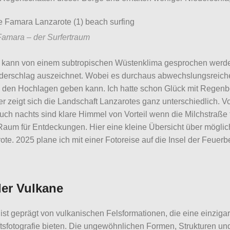
Famara – der Surfertraum
 kann von einem subtropischen Wüstenklima gesprochen werden
derschlag auszeichnet. Wobei es durchaus abwechslungsreiche
n den Hochlagen geben kann. Ich hatte schon Glück mit Regen
r zeigt sich die Landschaft Lanzarotes ganz unterschiedlich. V
ch nachts sind klare Himmel von Vorteil wenn die Milchstraße fot
Raum für Entdeckungen. Hier eine kleine Übersicht über möglich
ote. 2025 plane ich mit einer Fotoreise auf die Insel der Feuer
der Vulkane
ist geprägt von vulkanischen Felsformationen, die eine einzigar
tsfotografie bieten. Die ungewöhnlichen Formen, Strukturen un