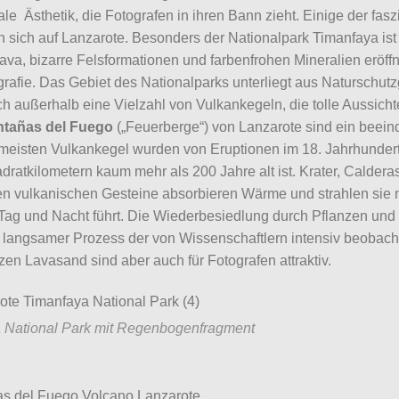
ale Ästhetik, die Fotografen in ihren Bann zieht. Einige der f
n sich auf Lanzarote. Besonders der Nationalpark Timanfaya ist
Lava, bizarre Felsformationen und farbenfrohen Mineralien eröff
rafie. Das Gebiet des Nationalparks unterliegt aus Naturschu
ch außerhalb eine Vielzahl von Vulkankegeln, die tolle Aussich
tañas del Fuego
(„Feuerberge“) von Lanzarote sind ein beeindr
 meisten Vulkankegel wurden von Eruptionen im 18. Jahrhundert 
dratkilometern kaum mehr als 200 Jahre alt ist. Krater, Caldera
en vulkanischen Gesteine absorbieren Wärme und strahlen sie 
ag und Nacht führt. Die Wiederbesiedlung durch Pflanzen und Ti
n langsamer Prozess der von Wissenschaftlern intensiv beobacht
en Lavasand sind aber auch für Fotografen attraktiv.
 National Park mit Regenbogenfragment