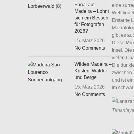
Fanal auf
eine surre
Madeira – Lohnt
Welt finde
sich ein Besuch
Erstarrte 
für Fotografen
Makrofotog
2026?
gibt es au
15. März 2026
Diese
Mon
No Comments
Insel. Die
vielen Qua
Wildes Madeira –
Die dunkl
Küsten, Wälder
zwischen T
und Berge
und ist ei
15. März 2026
im schwarz
No Comments
Timanfaya