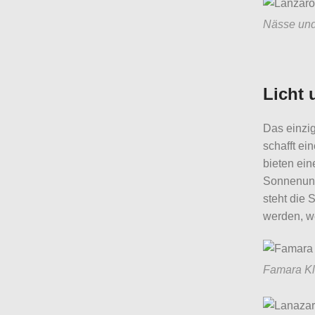
Nässe und
Licht 
Das einzig
schafft ei
bieten ein
Sonnenunt
steht die 
werden, w
Famara Kli