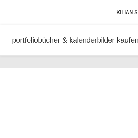
KILIAN
portfolio
bücher & kalender
bilder kaufe
Lanzarote – Vul