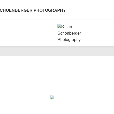
 SCHOENBERGER PHOTOGRAPHY
n
Fotografie
,
Workshop
kane im Fokus der Lands
1. April 2024
Posted by
KSP
On 1. April 2024