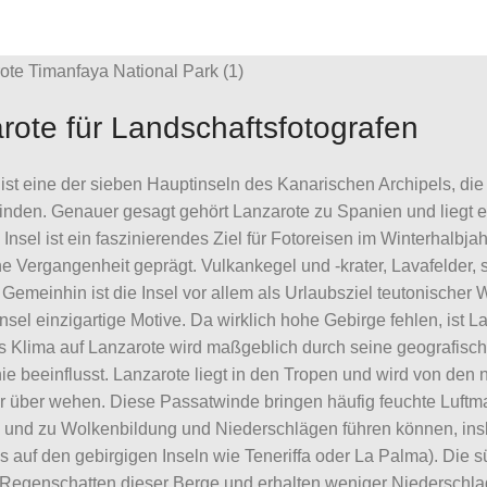
0
comments
rote für Landschaftsfotografen
ist eine der sieben Hauptinseln des Kanarischen Archipels, die
inden. Genauer gesagt gehört Lanzarote zu Spanien und liegt 
 Insel ist ein faszinierendes Ziel für Fotoreisen im Winterhalbjah
e Vergangenheit geprägt. Vulkankegel und -krater, Lavafelder
 Gemeinhin ist die Insel vor allem als Urlaubsziel teutonischer 
 Insel einzigartige Motive. Da wirklich hohe Gebirge fehlen, ist
s Klima auf Lanzarote wird maßgeblich durch seine geografisch
e beeinflusst. Lanzarote liegt in den Tropen und wird von den 
r über wehen. Diese Passatwinde bringen häufig feuchte Luftm
 und zu Wolkenbildung und Niederschlägen führen können, insb
s auf den gebirgigen Inseln wie Teneriffa oder La Palma). Die 
 Regenschatten dieser Berge und erhalten weniger Niederschla