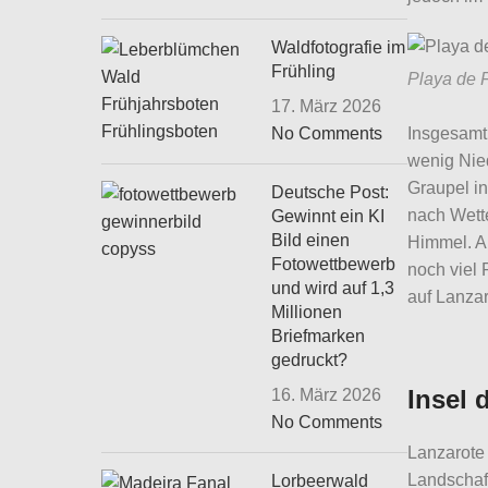
Waldfotografie im
Frühling
Playa de 
17. März 2026
Insgesamt
No Comments
wenig Nie
Graupel i
Deutsche Post:
nach Wette
Gewinnt ein KI
Bild einen
Himmel. Au
Fotowettbewerb
noch viel 
und wird auf 1,3
auf Lanzar
Millionen
Briefmarken
gedruckt?
Insel 
16. März 2026
No Comments
Lanzarote 
Landschaf
Lorbeerwald