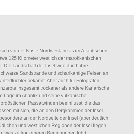
 sich vor der Küste Nordwestafrikas im Atlantischen
etwa 125 Kilometer westlich der marokkanischen
r. Die Landschaft der Insel wird durch ihre
, schwarze Sandstrände und scharfkantige Felsen an
Winterflüchter bekannt. Aber auch für Fotografen
 Lanzarote insgesamt trockener als andere Kanarische
e Lage im Atlantik und seine vulkanische
nordöstlichen Passatwinden beeinflusst, die das
assen mit sich, die an den Bergkämmen der Insel
esondere an der Nordseite der Insel (aber deutlich
südlichen und westlichen Regionen der Insel liegen
g, was zu trockeneren Bedingungen führt.