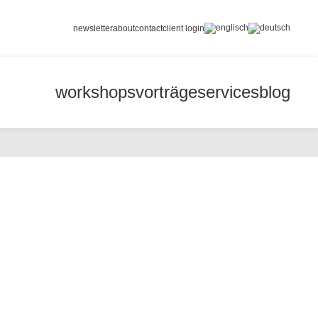
newsletter
about
contact
client login
workshops
vorträge
services
blog
chaftsfotografie