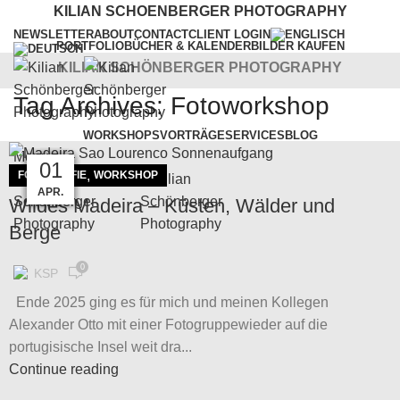
KILIAN SCHOENBERGER PHOTOGRAPHY
NEWSLETTER
ABOUT
CONTACT
CLIENT LOGIN
PORTFOLIO
BÜCHER & KALENDER
BILDER KAUFEN
KILIAN SCHÖNBERGER PHOTOGRAPHY
Tag Archives: Fotoworkshop
WORKSHOPS
VORTRÄGE
SERVICES
BLOG
Menu
15
14
14
28
08
04
04
01
,
FOTOGRAFIE
WORKSHOP
MÄRZ
MÄRZ
APR.
APR.
APR.
JAN.
JAN.
MAI
Wildes Madeira – Küsten, Wälder und
Berge
0
KSP
Ende 2025 ging es für mich und meinen Kollegen
Alexander Otto mit einer Fotogruppewieder auf die
portugisische Insel weit dra...
Continue reading