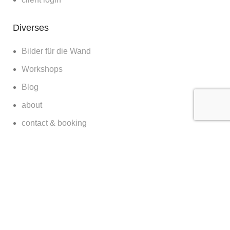
Diverses
Bilder für die Wand
Workshops
Blog
about
contact & booking
clients & features
© Kilian Schönberger | 2023 CREATED BY
SM5K
.
Impressum
|
Datenschutz
English
(
Englisch
)
Deutsch