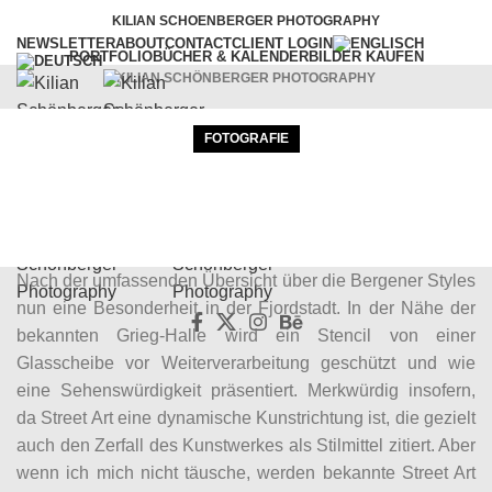
KILIAN SCHOENBERGER PHOTOGRAPHY
NEWSLETTER
ABOUT
CONTACT
CLIENT LOGIN
PORTFOLIO
BÜCHER & KALENDER
BILDER KAUFEN
KILIAN SCHÖNBERGER PHOTOGRAPHY
FOTOGRAFIE
WORKSHOPS
VORTRÄGE
SERVICES
BLOG
Street Art in Bergen II
menu
KSP
On 4. September 2009
Nach der umfassenden Übersicht über die Bergener Styles
nun eine Besonderheit in der Fjordstadt. In der Nähe der
bekannten Grieg-Halle wird ein Stencil von einer
Glasscheibe vor Weiterverarbeitung geschützt und wie
eine Sehenswürdigkeit präsentiert. Merkwürdig insofern,
da Street Art eine dynamische Kunstrichtung ist, die gezielt
auch den Zerfall des Kunstwerkes als Stilmittel zitiert. Aber
wenn ich mich nicht täusche, werden bekannte Street Art