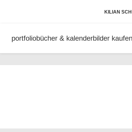
KILIAN S
portfolio
bücher & kalender
bilder kaufe
Fotografie
Fotografie: Weißes Hinterlan
14. Februar 2024
Posted by
KSP
On 6. Januar 2012
0
comments