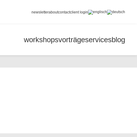
newsletter
about
contact
client login
workshops
vorträge
services
blog