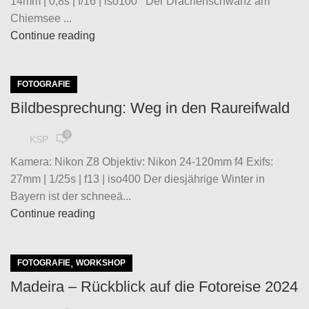
14mm | 0,8s | f/16 | iso100 Der Drachenschwanz am
Chiemsee ...
Continue reading
FOTOGRAFIE
Bildbesprechung: Weg in den Raureifwald
0
KSP
Kamera: Nikon Z8 Objektiv: Nikon 24-120mm f4 Exifs:
27mm | 1/25s | f13 | iso400 Der diesjährige Winter in
Bayern ist der schneeä...
Continue reading
,
FOTOGRAFIE
WORKSHOP
Madeira – Rückblick auf die Fotoreise 2024