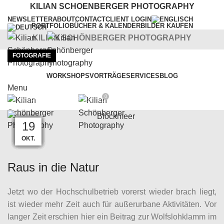
KILIAN SCHOENBERGER PHOTOGRAPHY
NEWSLETTER
ABOUT
CONTACT
CLIENT LOGIN
PORTFOLIO
BÜCHER & KALENDER
BILDER KAUFEN
KILIAN SCHÖNBERGER PHOTOGRAPHY
FOTOGRAFIE
Verwunschene Plätze: Der Doost
WORKSHOPS
VORTRÄGE
SERVICES
BLOG
Menu
0
On 23. Juli 2010
KSP
21
15
15
23
06
28
08
22
04
02
19
11
MÄRZ
MÄRZ
MÄRZ
MÄRZ
APR.
JUNI
JAN.
JAN.
JUNI
FEB.
OKT.
JULI
Raus in die Natur
Jetzt wo der Hochschulbetrieb vorerst wieder brach liegt,
ist wieder mehr Zeit auch für außerurbane Aktivitäten. Vor
langer Zeit erschien hier ein Beitrag zur Wolfslohklamm im