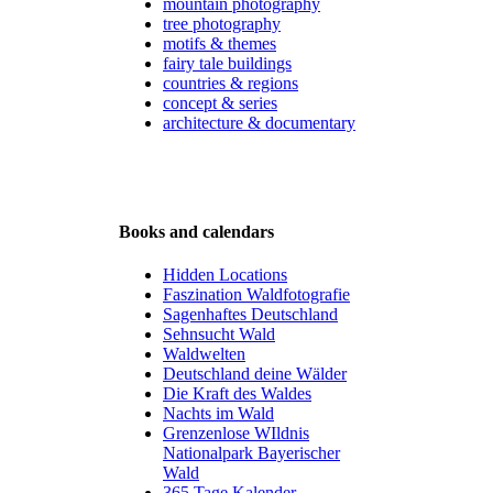
mountain photography
tree photography
motifs & themes
fairy tale buildings
countries & regions
concept & series
architecture & documentary
Books and calendars
Hidden Locations
Faszination Waldfotografie
Sagenhaftes Deutschland
Sehnsucht Wald
Waldwelten
Deutschland deine Wälder
Die Kraft des Waldes
Nachts im Wald
Grenzenlose WIldnis
Nationalpark Bayerischer
Wald
365 Tage Kalender