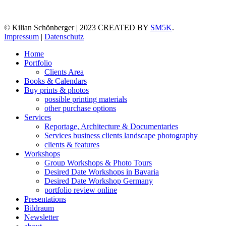
© Kilian Schönberger | 2023 CREATED BY
SM5K
.
Impressum
|
Datenschutz
Home
Portfolio
Clients Area
Books & Calendars
Buy prints & photos
possible printing materials
other purchase options
Services
Reportage, Architecture & Documentaries
Services business clients landscape photography
clients & features
Workshops
Group Workshops & Photo Tours
Desired Date Workshops in Bavaria
Desired Date Workshop Germany
portfolio review online
Presentations
Bildraum
Newsletter