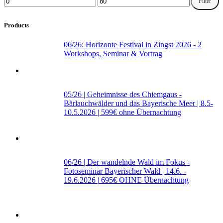
Min price
Max price
Filter
Products
06/26: Horizonte Festival in Zingst 2026 - 2
Workshops, Seminar & Vortrag
05/26 | Geheimnisse des Chiemgaus -
Bärlauchwälder und das Bayerische Meer | 8.5-
10.5.2026 |
599€ ohne Übernachtung
06/26 | Der wandelnde Wald im Fokus -
Fotoseminar Bayerischer Wald | 14.6. -
19.6.2026 |
695€ OHNE Übernachtung