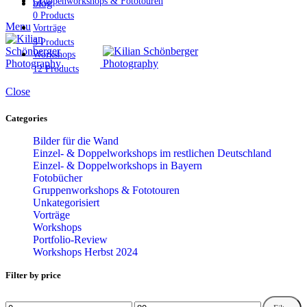
Gruppenworkshops & Fototouren
blog
0 Products
Menu
Vorträge
3 Products
Workshops
12 Products
Close
Categories
Bilder für die Wand
Einzel- & Doppelworkshops im restlichen Deutschland
Einzel- & Doppelworkshops in Bayern
Fotobücher
Gruppenworkshops & Fototouren
Unkategorisiert
Vorträge
Workshops
Portfolio-Review
Workshops Herbst 2024
Filter by price